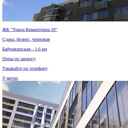
ЖК "Улица Коминтерна 10"
Сдана, бизнес, черновая
Бабушкинская – 1.6 км
Цены по запросу
Узнавайте по телефону
У метро