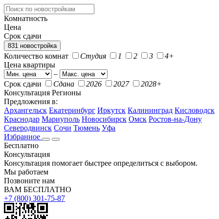
Комнатность
Цена
Срок сдачи
831 новостройка
Количество комнат
Студия
1
2
3
4+
Цена квартиры
–
Срок сдачи
Сдана
2026
2027
2028+
Консультация
Регионы
Предложения в:
Архангельск
Екатеринбург
Иркутск
Калининград
Кисловодск
Краснодар
Мариуполь
Новосибирск
Омск
Ростов-на-Дону
Северодвинск
Сочи
Тюмень
Уфа
Избранное
Бесплатно
Консультация
Консультация помогает быстрее определиться с выбором.
Мы работаем
Позвоните нам
ВАМ БЕСПЛАТНО
+7 (800) 301-75-87