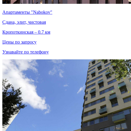
Апартаменты "Nabokov"
Сдана, элит, чистовая
Кропоткинская – 0.7 км
Цены по запросу
Узнавайте по телефону