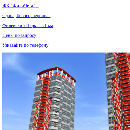
ЖК "ФилиЧета 2"
Сдана, бизнес, черновая
Филёвский Парк – 1.1 км
Цены по запросу
Узнавайте по телефону