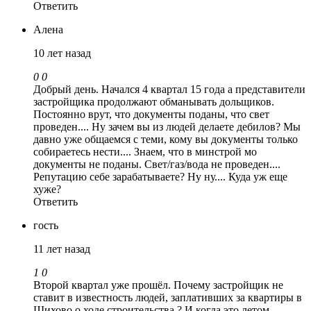
Ответить
Алена
10 лет назад
0
0
Добрый день. Начался 4 квартал 15 года а представители
застройщика продолжают обманывать дольщиков.
Постоянно врут, что документы поданы, что свет
проведен.... Ну зачем вы из людей делаете дебилов? Мы
давно уже общаемся с теми, кому вы документы только
собираетесь нести.... Знаем, что в минстрой мо
документы не поданы. Свет/газ/вода не проведен....
Репутацию себе зарабатываете? Ну ну.... Куда уж еще
хуже?
Ответить
гость
11 лет назад
1
0
Второй квартал уже прошёл. Почему застройщик не
ставит в известность людей, заплативших за квартиры в
Шихово о ходе строительства.? И когда это летом