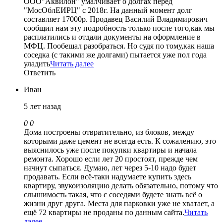
ООО"Аквилон" умалчивает о долгах перед
"МосОблЕИРЦ" с 2018г. На данный момент долг
составляет 17000р. Продавец Василий Владимирович
сообщил нам эту подробность только после того,как мы
расплатились и отдали документы на оформление в
МФЦ. Пообещал разобраться. Но судя по тому,как наша
соседка (с такими же долгами) пытается уже пол года
уладить
Читать далее
Ответить
Иван
5 лет назад
0
0
Дома построены отвратительно, из блоков, между
которыми даже цемент не всегда есть. К сожалению, это
выяснилось уже после покупки квартиры и начала
ремонта. Хорошо если лет 20 простоят, прежде чем
начнут сыпаться. Думаю, лет через 5-10 надо будет
продавать. Если всё-таки надумаете купить здесь
квартиру, звукоизоляцию делать обязательно, потому что
слышимость такая, что с соседями будете знать всё о
жизни друг друга. Места для парковки уже не хватает, а
ещё 72 квартиры не проданы по данным сайта.
Читать
далее