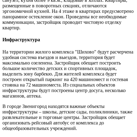
санузел, кухня более 9 кв.м., кладовые в холлах. Квартиры,
размещенные в поворотных секциях, отличаются
эргономичной кухней. На 4 этаже в квартирах предусмотрено
панорамное остекление окон. Проведены все необходимые
коммуникации, застройщик проводит чистовую отделку
квартир.
Инфраструктура
На территории жилого комплекса "Шихово" будут расчерчена
удобная система въездов и выездов, территория будет
максимально озеленена. Застройщик обещает построить
большое количество детских и спортивных площадок,
выделить зону барбекю. Для жителей комплекса будет
построен открытый паркинг на 420 машиномест и гостевая
стоянка на 72 машиноместа. Из социальных объектов
инфраструктуры будут построены центр досуга, несколько
магазинов, аптека.
В городе Звенигород находятся важные объекты
инфраструктуры – школы, детские сады, поликлиники, также
развлекательные и торговые центры. Застройщик обещает
организовать рейсовый автобус от комплекса до
общеобразовательных учреждений.