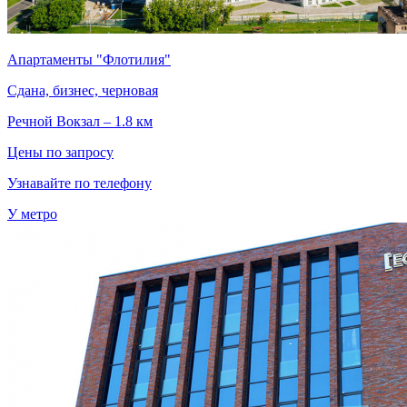
Апартаменты "Флотилия"
Сдана, бизнес, черновая
Речной Вокзал – 1.8 км
Цены по запросу
Узнавайте по телефону
У метро