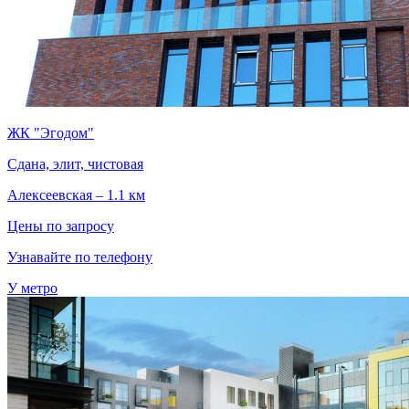
ЖК "Эгодом"
Сдана, элит, чистовая
Алексеевская – 1.1 км
Цены по запросу
Узнавайте по телефону
У метро