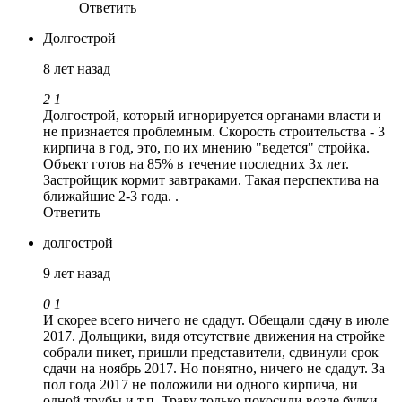
Ответить
Долгострой
8 лет назад
2
1
Долгострой, который игнорируется органами власти и
не признается проблемным. Скорость строительства - 3
кирпича в год, это, по их мнению "ведется" стройка.
Объект готов на 85% в течение последних 3х лет.
Застройщик кормит завтраками. Такая перспектива на
ближайшие 2-3 года. .
Ответить
долгострой
9 лет назад
0
1
И скорее всего ничего не сдадут. Обещали сдачу в июле
2017. Дольщики, видя отсутствие движения на стройке
собрали пикет, пришли представители, сдвинули срок
сдачи на ноябрь 2017. Но понятно, ничего не сдадут. За
пол года 2017 не положили ни одного кирпича, ни
одной трубы и т.п. Траву только покосили возле будки