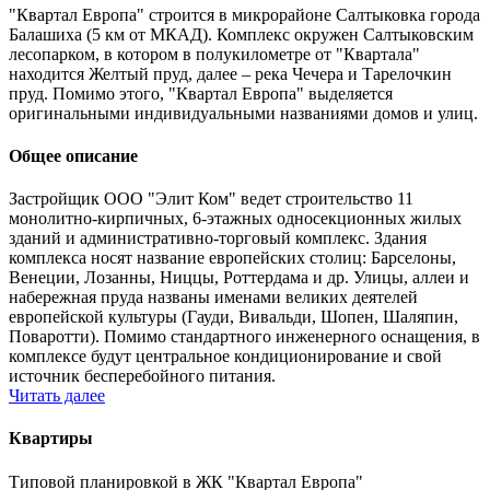
"Квартал Европа" строится в микрорайоне Салтыковка города
Балашиха (5 км от МКАД). Комплекс окружен Салтыковским
лесопарком, в котором в полукилометре от "Квартала"
находится Желтый пруд, далее – река Чечера и Тарелочкин
пруд. Помимо этого, "Квартал Европа" выделяется
оригинальными индивидуальными названиями домов и улиц.
Общее описание
Застройщик ООО "Элит Ком" ведет строительство 11
монолитно-кирпичных, 6-этажных односекционных жилых
зданий и административно-торговый комплекс. Здания
комплекса носят название европейских столиц: Барселоны,
Венеции, Лозанны, Ниццы, Роттердама и др. Улицы, аллеи и
набережная пруда названы именами великих деятелей
европейской культуры (Гауди, Вивальди, Шопен, Шаляпин,
Поваротти). Помимо стандартного инженерного оснащения, в
комплексе будут центральное кондиционирование и свой
источник бесперебойного питания.
Читать далее
Квартиры
Типовой планировкой в ЖК "Квартал Европа"