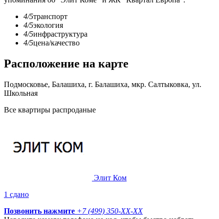
4/5
транспорт
4/5
экология
4/5
инфраструктура
4/5
цена/качество
Расположение на карте
Подмосковье, Балашиха, г. Балашиха, мкр. Салтыковка, ул.
Школьная
Все квартиры распроданые
Элит Ком
1 сдано
Позвонить нажмите
+7 (499) 350-
XX-XX