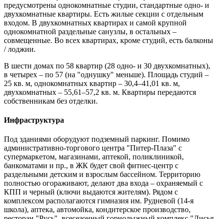
предусмотрены однокомнатные студии, стандартные одно- и
двухкомнатные квартиры. Есть жилые секции с отдельным
входом. В двухкомнатных квартирах и самой крупной
однокомнатной раздельные санузлы, в остальных –
совмещенные. Во всех квартирах, кроме студий, есть балконы
/ лоджии.
В шести домах по 58 квартир (28 одно- и 30 двухкомнатных),
в четырех – по 57 (на "однушку" меньше). Площадь студий –
25 кв. м, однокомнатных квартир – 30,4–41,01 кв. м,
двухкомнатных – 55,61–57,2 кв. м. Квартиры передаются
собственникам без отделки.
Инфраструктура
Под зданиями оборудуют подземный паркинг. Помимо
административно-торгового центра "Питер-Плаза" с
супермаркетом, магазинами, аптекой, поликлиникой,
банкоматами и пр., в ЖК будет свой фитнес-центр с
раздельными детским и взрослым бассейном. Территорию
полностью огораживают, делают два входа – охраняемый с
КПП и черный (ключи выдаются жителям). Рядом с
комплексом располагаются гимназия им. Рудневой (14-я
школа), аптека, автомойка, кондитерское производство,
ресторан "Русь", всесезонный горнолыжный комплекс "Лисья