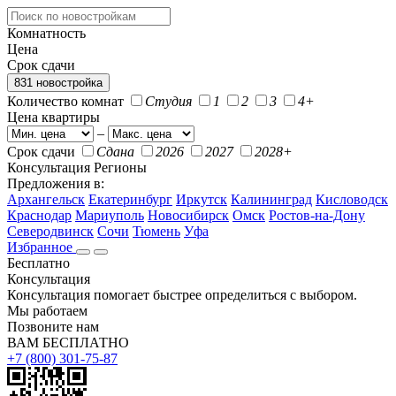
Комнатность
Цена
Срок сдачи
831 новостройка
Количество комнат
Студия
1
2
3
4+
Цена квартиры
–
Срок сдачи
Сдана
2026
2027
2028+
Консультация
Регионы
Предложения в:
Архангельск
Екатеринбург
Иркутск
Калининград
Кисловодск
Краснодар
Мариуполь
Новосибирск
Омск
Ростов-на-Дону
Северодвинск
Сочи
Тюмень
Уфа
Избранное
Бесплатно
Консультация
Консультация помогает быстрее определиться с выбором.
Мы работаем
Позвоните нам
ВАМ БЕСПЛАТНО
+7 (800) 301-75-87