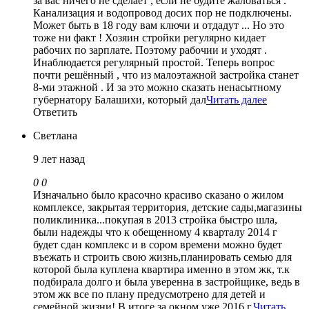
за вас ничего не сделает , если не будите жаловаться .
Канализация и водопровод досих пор не подключены.
Может быть в 18 году вам ключи и отдадут ... Но это
тоже ни факт ! Хозяин стройки регулярно кидает
рабочих по зарплате. Поэтому рабочии и уходят .
Инаблюдается регулярный простой. Теперь вопрос
почти решённый , что из малоэтажной застройка станет
8-ми этажной . И за это можно сказать ненасытному
губернатору Балашихи, который дал
Читать далее
Ответить
Светлана
9 лет назад
0
0
Изначально было красочно красиво сказано о жилом
комплексе, закрытая территория, детские сады,магазины
поликлиника...покупая в 2013 стройка быстро шла,
были надежды что к обещенному 4 кварталу 2014 г
будет сдан комплекс и в сором времени можно будет
въежать и строить свою жизнь,планировать семью для
которой была куплена квартира именно в этом жк, т.к
подбирала долго и была уверенна в застройщике, ведь в
этом жк все по плану предусмотрено для детей и
семейной жизни! В итоге за окном уже 2016 г,
Читать