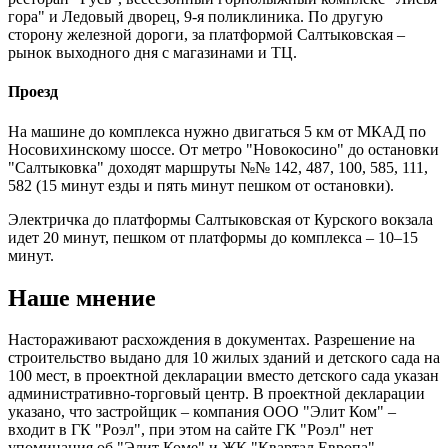
гора" и Ледовый дворец, 9-я поликлиника. По другую
сторону железной дороги, за платформой Салтыковская –
рынок выходного дня с магазинами и ТЦ.
Проезд
На машине до комплекса нужно двигаться 5 км от МКАД по
Носовихинскому шоссе. От метро "Новокосино" до остановки
"Салтыковка" доходят маршруты №№ 142, 487, 100, 585, 111,
582 (15 минут езды и пять минут пешком от остановки).
Электричка до платформы Салтыковская от Курского вокзала
идет 20 минут, пешком от платформы до комплекса – 10–15
минут.
Наше мнение
Настораживают расхождения в документах. Разрешение на
строительство выдано для 10 жилых зданий и детского сада на
100 мест, в проектной декларации вместо детского сада указан
административно-торговый центр. В проектной декларации
указано, что застройщик – компания ООО "Элит Ком" –
входит в ГК "Роэл", при этом на сайте ГК "Роэл" нет
упоминания об "Элит Коме" и ЖК "Квартал Европа".