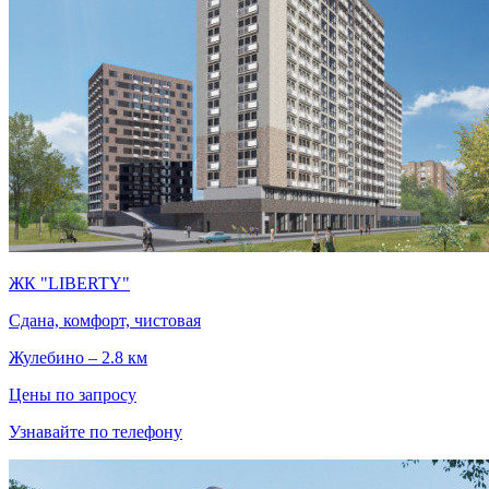
ЖК "LIBERTY"
Сдана, комфорт, чистовая
Жулебино – 2.8 км
Цены по запросу
Узнавайте по телефону