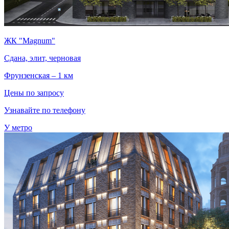
ЖК "Magnum"
Сдана, элит, черновая
Фрунзенская – 1 км
Цены по запросу
Узнавайте по телефону
У метро