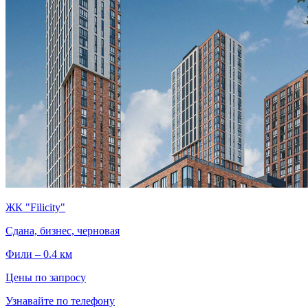
ЖК "Filicity"
Сдана, бизнес, черновая
Фили – 0.4 км
Цены по запросу
Узнавайте по телефону