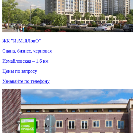
ЖК "ИзМайЛовО"
Сдана, бизнес, черновая
Измайловская – 1.6 км
Цены по запросу
Узнавайте по телефону