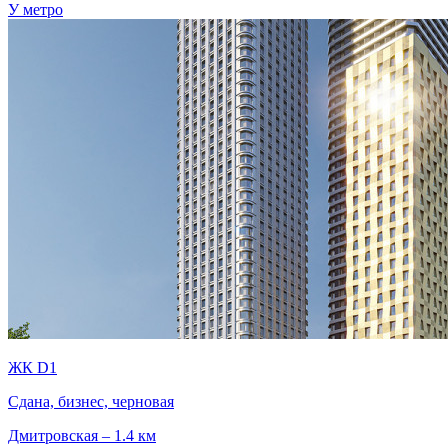
У метро
ЖК D1
Сдана, бизнес, черновая
Дмитровская – 1.4 км