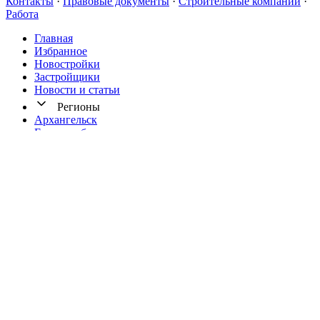
Контакты
·
Правовые документы
·
Строительные компании
·
Работа
Главная
Избранное
Новостр ойки
Застройщики
Новости и статьи
Регионы
Архангельск
Екатеринбург
Иркутск
Калининград
Кисловодск
Краснодар
Мариуполь
Новосибирск
Омск
Ростов-на-Дону
Северодвинск
Сочи
Уфа
Используя сайт, вы соглашаетесь на обработку данных в
Cookies для корректной работы сайта, вашей персонализации