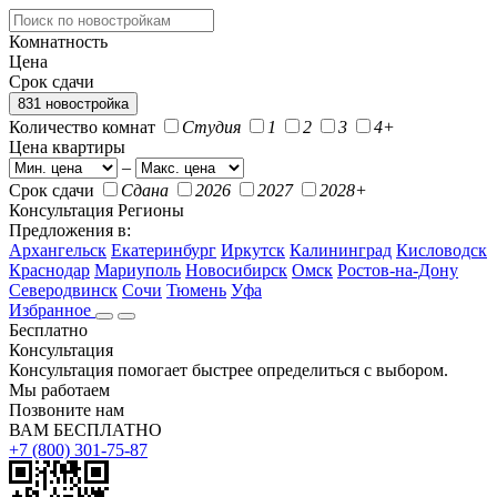
Комнатность
Цена
Срок сдачи
831 новостройка
Количество комнат
Студия
1
2
3
4+
Цена квартиры
–
Срок сдачи
Сдана
2026
2027
2028+
Консультация
Регионы
Предложения в:
Архангельск
Екатеринбург
Иркутск
Калининград
Кисловодск
Краснодар
Мариуполь
Новосибирск
Омск
Ростов-на-Дону
Северодвинск
Сочи
Тюмень
Уфа
Избранное
Бесплатно
Консультация
Консультация помогает быстрее определиться с выбором.
Мы работаем
Позвоните нам
ВАМ БЕСПЛАТНО
+7 (800) 301-75-87