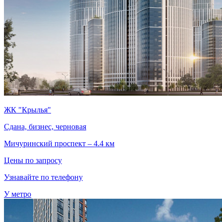
ЖК "Крылья"
Сдана, бизнес, черновая
Мичуринский проспект – 4.4 км
Цены по запросу
Узнавайте по телефону
У метро