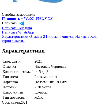
Стройка заморожена
Позвонить
+7 (499) 350-
XX-XX
Написать
Написать Telegram
Написать WhatsApp
Характеристики
Отзывы 2
Плюсы и минусы
На карте
Ход
строительства
Характеристики
Срок сдачи
2021
Отделка
Чистовая, Черновая
Количество этажей
от 5 до 8
Тип дома
Блок-монолит
Парковка
Подземный: 180 м/м
Потолки
2.70 метра
Класс жилья
Комфорт
Тип договора
ЖСК
Срок сдачи
2021