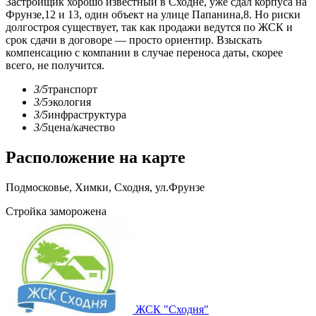
Застройщик хорошо известный в Сходне, уже сдал корпуса на
Фрунзе,12 и 13, один объект на улице Папанина,8. Но риски
долгостроя существует, так как продажи ведутся по ЖСК и
срок сдачи в договоре — просто ориентир. Взыскать
компенсацию с компании в случае переноса даты, скорее
всего, не получится.
3/5
транспорт
3/5
экология
3/5
инфраструктура
3/5
цена/качество
Расположение на карте
Подмосковье, Химки, Сходня, ул.Фрунзе
Стройка заморожена
ЖСК "Сходня"