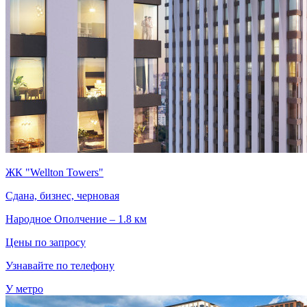
ЖК "Wellton Towers"
Сдана, бизнес, черновая
Народное Ополчение – 1.8 км
Цены по запросу
Узнавайте по телефону
У метро