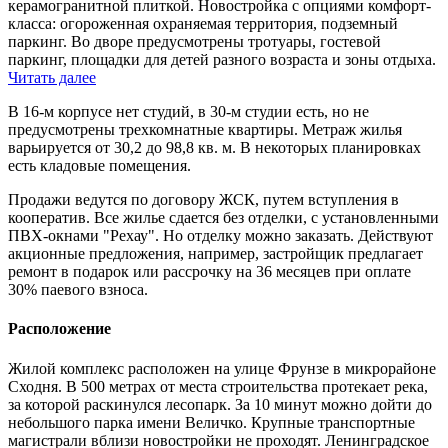
керамогранитной плиткой. Новостройка с опциями комфорт-
класса: огороженная охраняемая территория, подземный
паркинг. Во дворе предусмотрены тротуары, гостевой
паркинг, площадки для детей разного возраста и зоны отдыха.
Читать далее
В 16-м корпусе нет студий, в 30-м студии есть, но не
предусмотрены трехкомнатные квартиры. Метраж жилья
варьируется от 30,2 до 98,8 кв. м. В некоторых планировках
есть кладовые помещения.
Продажи ведутся по договору ЖСК, путем вступления в
кооператив. Все жилье сдается без отделки, с установленными
ПВХ-окнами "Рехау". Но отделку можно заказать. Действуют
акционные предложения, например, застройщик предлагает
ремонт в подарок или рассрочку на 36 месяцев при оплате
30% паевого взноса.
Расположение
Жилой комплекс расположен на улице Фрунзе в микрорайоне
Сходня. В 500 метрах от места строительства протекает река,
за которой раскинулся лесопарк. За 10 минут можно дойти до
небольшого парка имени Величко. Крупные транспортные
магистрали вблизи новостройки не проходят. Ленинградское