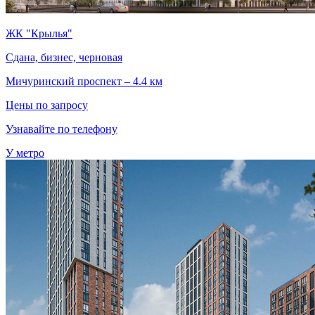
ЖК "Крылья"
Сдана, бизнес, черновая
Мичуринский проспект – 4.4 км
Цены по запросу
Узнавайте по телефону
У метро