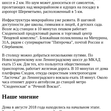
шоссе в 2 км. Но шум может доноситься от самолетов,
пролетающих над микрорайоном и идущих на посадку в
аэропорт Шереметьево, расположенный в 5 км.
Инфраструктура микрорайона уже развита. В шаговой
доступности две школы, гимназия и лицей, 4 детских сада.
Возле ж/д станции в 10 минутах пешком работает
Сходненский продуктовый рынок и торговый центр
"Вещевой комплекс". Ближайшая поликлиника на Мичурина,
31А, рядом с супермаркетом "Пятерочка", почтой России и
Сбербанком.
В столицу можно добраться несколькими путями. По
Новосходненскому или Ленинградскому шоссе до МКАД
ехать 15 км. Для тех, кто пользуется общественным
транспортом, работает железная дорога. В 10 минутах от дома
платформа Сходня, откуда скоростным электропоездом
"Ласточка" до Ленинградского вокзала ехать 18 минут. Около
часа отнимет дорога автобусом до станций метро
"Сходненская" и "Речной Вокзал".
Наше мнение
Дома в августе 2018 года находились на начальном этапе.