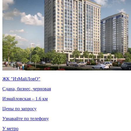
ЖК "ИзМайЛовО"
Сдана, бизнес, черновая
Измайловская – 1.6 км
Цены по запросу
Узнавайте по телефону
У метро