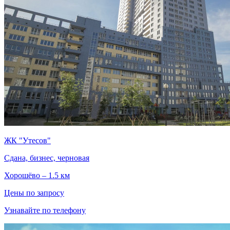
ЖК "Утесов"
Сдана, бизнес, черновая
Хорошёво – 1.5 км
Цены по запросу
Узнавайте по телефону