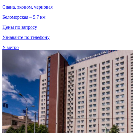
Сдана, эконом, черновая
Беломорская – 5.7 км
Цены по запросу
Узнавайте по телефону
У метро