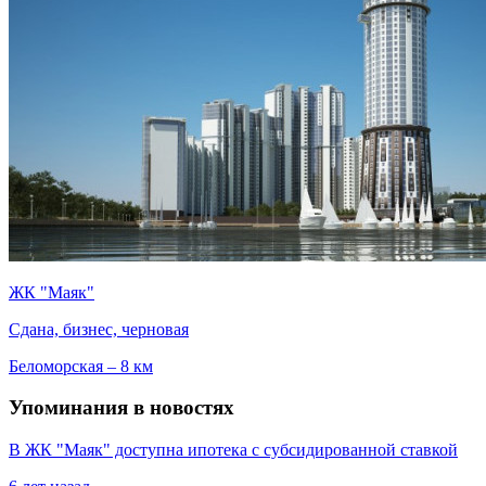
ЖК "Маяк"
Сдана, бизнес, черновая
Беломорская – 8 км
Упоминания в новостях
В ЖК "Маяк" доступна ипотека с субсидированной ставкой