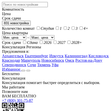
Комнатность
Цена
Срок сдачи
831 новостройка
Количество комнат
Студия
1
2
3
4+
Цена квартиры
–
Срок сдачи
Сдана
2026
2027
2028+
Консультация
Регионы
Предложения в:
Архангельск
Екатеринбург
Иркутск
Калининград
Кисловодск
Краснодар
Мариуполь
Новосибирск
Омск
Ростов-на-Дону
Северодвинск
Сочи
Тюмень
Уфа
Избранное
Бесплатно
Консультация
Консультация помогает быстрее определиться с выбором.
Мы работаем
Позвоните нам
ВАМ БЕСПЛАТНО
+7 (800) 301-75-87