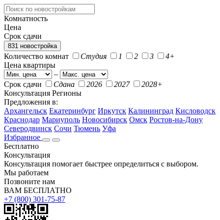
Комнатность
Цена
Срок сдачи
831 новостройка
Количество комнат
Студия
1
2
3
4+
Цена квартиры
–
Срок сдачи
Сдана
2026
2027
2028+
Консультация
Регионы
Предложения в:
Архангельск
Екатеринбург
Иркутск
Калининград
Кисловодск
Краснодар
Мариуполь
Новосибирск
Омск
Ростов-на-Дону
Северодвинск
Сочи
Тюмень
Уфа
Избранное
Бесплатно
Консультация
Консультация помогает быстрее определиться с выбором.
Мы работаем
Позвоните нам
ВАМ БЕСПЛАТНО
+7 (800) 301-75-87