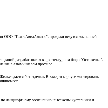
ован ООО "ТехноАвиаАльянс", продажи ведутся компанией
т зданий разрабатывался в архитектурном бюро "Остоженка".
кление в алюминиевом профиле.
 Жилье сдается без отделки. В каждом корпусе монтированы
машиномест.
оты по ландшафтному озеленению: высажены кустарники и