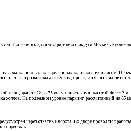
вокосино Восточного административного округа Москвы. Реализ
орпуса выполненных по каркасно-монолитной технологии. Проек
о цвета с терракотовым оттенком, проводится витражное осте
ой площадью от 22 до 75 кв. м и потолками высотой более 3 м.
лка холлов. На подземном уровне паркинг, рассчитанный на 65 
 предусмотрен через откатные ворота. Во дворе проводятся раб
вой парковки.