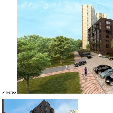
У метро