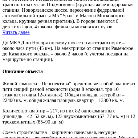
транспортных узлов Подмосковья (крупная железнодорожная
станция, Новорязанское шоссе, пересечение федеральной
автомобильной трассы М5 "Урал" и Малого Московского
кольца, крупная речная пристань). В городе имеются 6
детских садов, 4 школы, филиалы московских вузов.
Читать далее
До МКАД по Новорязанскому шоссе на автотранспорте –
около часа пути (45 км). На электричке от станции Раменское
до Казанского вокзала – около 2 часов (с учетом поездки на
маршрутке до станции).
Описание объекта
Жилой комплекс "Перспектива" представляет собой здание из
пяти секций разной этажности (одна 8-этажная, три 10-
этажных и одна 12-этажная). Общая площадь застройки –
22400 кв. м, общая жилая площадь квартир – 13300 кв. м.
Количество квартир – 217, из них 82 однокомнатных
(площадь – 42–52 кв. м), 123 двухкомнатных (67–77 кв. м) и 12
трехкомнатных (85–90 кв. м).
Схема строительства – кирпично-панельная, несущие
конструкции – железобетонные панели и перекрытия. Можно