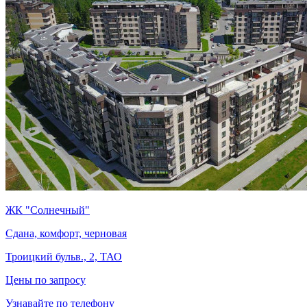
ЖК "Солнечный"
Сдана, комфорт, черновая
Троицкий бульв., 2, ТАО
Цены по запросу
Узнавайте по телефону