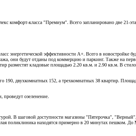
екс комфорт-класса "Премиум". Всего запланировано две 21-э
асс энергетической эффективности А+. Всего в новостройке буде
этажа, они будут отданы под коммерцию и паркинг. Также на пер
р разместят кладовые площадью 2.20 кв.м. и 2.90 кв.м. В стилоб
го 190, двухкомнатных 152, а трехкомнатных 38 квартир. Площадь
, проведут озеленение.
рой. В шаговой доступности магазины "Пятерочка", "Верный", 
ослая поликлиника находятся примерно в 20 минутах пешком. До