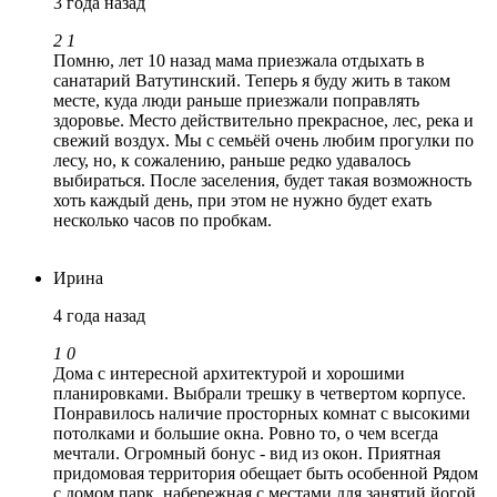
3 года назад
2
1
Помню, лет 10 назад мама приезжала отдыхать в
санатарий Ватутинский. Теперь я буду жить в таком
месте, куда люди раньше приезжали поправлять
здоровье. Место действительно прекрасное, лес, река и
свежий воздух. Мы с семьёй очень любим прогулки по
лесу, но, к сожалению, раньше редко удавалось
выбираться. После заселения, будет такая возможность
хоть каждый день, при этом не нужно будет ехать
несколько часов по пробкам.
Ирина
4 года назад
1
0
Дома с интересной архитектурой и хорошими
планировками. Выбрали трешку в четвертом корпусе.
Понравилось наличие просторных комнат с высокими
потолками и большие окна. Ровно то, о чем всегда
мечтали. Огромный бонус - вид из окон. Приятная
придомовая территория обещает быть особенной Рядом
с домом парк, набережная с местами для занятий йогой