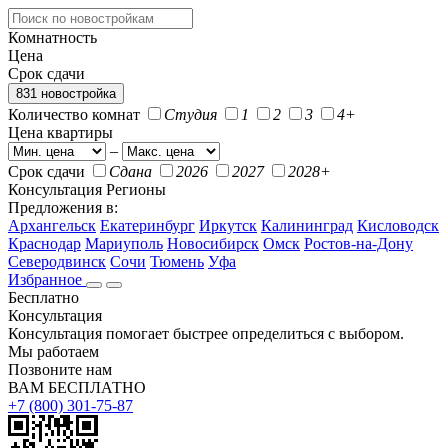
Комнатность
Цена
Срок сдачи
831 новостройка
Количество комнат
Студия
1
2
3
4+
Цена квартиры
–
Срок сдачи
Сдана
2026
2027
2028+
Консультация
Регионы
Предложения в:
Архангельск
Екатеринбург
Иркутск
Калининград
Кисловодск
Краснодар
Мариуполь
Новосибирск
Омск
Ростов-на-Дону
Северодвинск
Сочи
Тюмень
Уфа
Избранное
Бесплатно
Консультация
Консультация помогает быстрее определиться с выбором.
Мы работаем
Позвоните нам
ВАМ БЕСПЛАТНО
+7 (800) 301-75-87