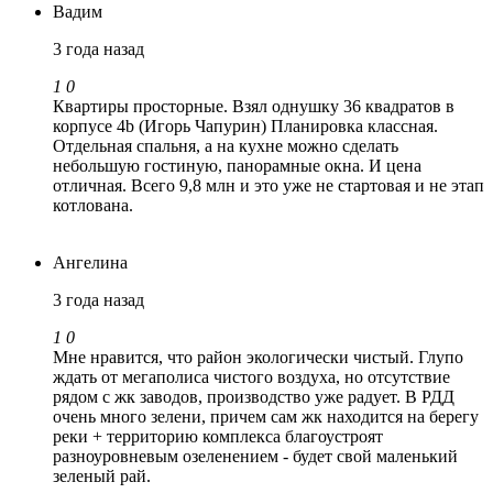
Вадим
3 года назад
1
0
Квартиры просторные. Взял однушку 36 квадратов в
корпусе 4b (Игорь Чапурин) Планировка классная.
Отдельная спальня, а на кухне можно сделать
небольшую гостиную, панорамные окна. И цена
отличная. Всего 9,8 млн и это уже не стартовая и не этап
котлована.
Ангелина
3 года назад
1
0
Мне нравится, что район экологически чистый. Глупо
ждать от мегаполиса чистого воздуха, но отсутствие
рядом с жк заводов, производство уже радует. В РДД
очень много зелени, причем сам жк находится на берегу
реки + территорию комплекса благоустроят
разноуровневым озеленением - будет свой маленький
зеленый рай.