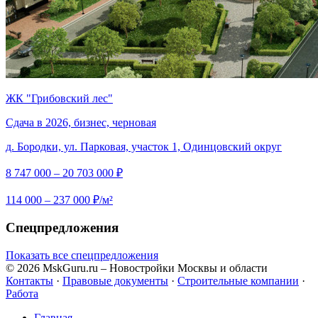
ЖК "Грибовский лес"
Сдача в 2026, бизнес, черновая
д. Бородки, ул. Парковая, участок 1, Одинцовский округ
8 747 000 – 20 703 000 ₽
114 000 – 237 000 ₽/м²
Спецпредложения
Показать все спецпредложения
© 2026 MskGuru.ru
– Новостройки Москвы и области
Контакты
·
Правовые документы
·
Строительные компании
·
Работа
Главная