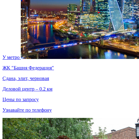
У метро
ЖК "Башня Федерация"
Сдана, элит, черновая
Деловой центр – 0.2 км
Цены по запросу
Узнавайте по телефону