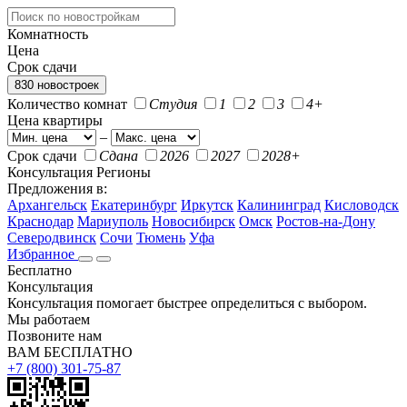
Комнатность
Цена
Срок сдачи
830 новостроек
Количество комнат
Студия
1
2
3
4+
Цена квартиры
–
Срок сдачи
Сдана
2026
2027
2028+
Консультация
Регионы
Предложения в:
Архангельск
Екатеринбург
Иркутск
Калининград
Кисловодск
Краснодар
Мариуполь
Новосибирск
Омск
Ростов-на-Дону
Северодвинск
Сочи
Тюмень
Уфа
Избранное
Бесплатно
Консультация
Консультация помогает быстрее определиться с выбором.
Мы работаем
Позвоните нам
ВАМ БЕСПЛАТНО
+7 (800) 301-75-87