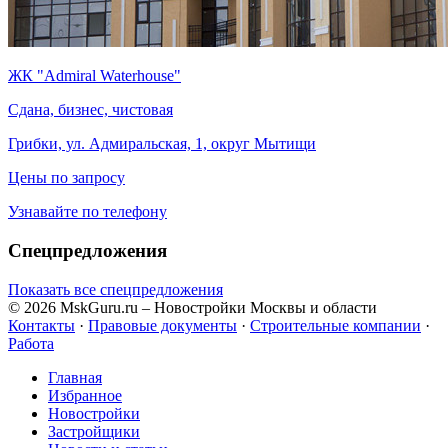
ЖК "Admiral Waterhouse"
Сдана, бизнес, чистовая
Грибки, ул. Адмиральская, 1, округ Мытищи
Цены по запросу
Узнавайте по телефону
Спецпредложения
Показать все спецпредложения
© 2026 MskGuru.ru
– Новостройки Москвы и области
Контакты
·
Правовые документы
·
Строительные компании
·
Работа
Главная
Избранное
Новостр ойки
Застройщики