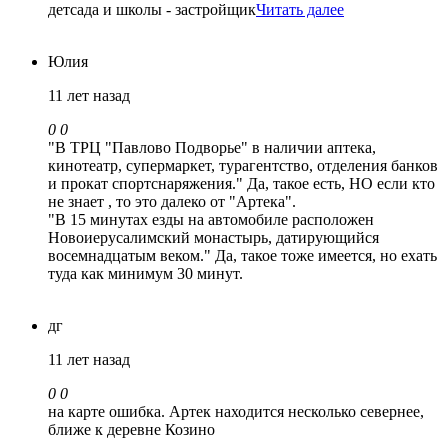
детсада и школы - застройщик
Читать далее
Юлия
11 лет назад
0
0
"В ТРЦ "Павлово Подворье" в наличии аптека,
кинотеатр, супермаркет, турагентство, отделения банков
и прокат спортснаряжения." Да, такое есть, НО если кто
не знает , то это далеко от "Артека".
"В 15 минутах езды на автомобиле расположен
Новоиерусалимский монастырь, датирующийся
восемнадцатым веком." Да, такое тоже имеется, но ехать
туда как минимум 30 минут.
дг
11 лет назад
0
0
на карте ошибка. Артек находится несколько севернее,
ближе к деревне Козино