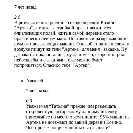
7 лет назад
2
0
В результате построенного около деревни Козино
"Артека", а также застройкой практически всех
близлежащих полей, жить в самой деревне стало
практически невозможно. Постоянный раздражающий
шум от проезжающих машин. О какой тишине и свежем
воздухе пишут жители "Артека" для меня - закадка. Ну,
да, закаты пока остались, ну да ничего, скоро построят
небоскребы и с закатами тоже можно будет
попрощаться. Спасибо тебе, "Артек"!
Алексей
7 лет назад
0
0
Уважаемая “Татьяна” прежде чем размещать
откровенную антирекламу данному поселку,
приезжайте на место о чем пишите. 95% машин из
Артека не доезжают до вашей деревни Козино.
Чьи проезжающие машины вы слышите?