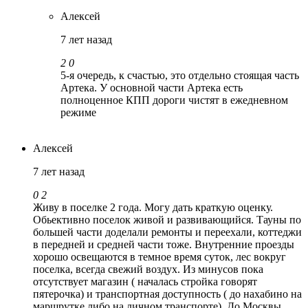
Алексей
7 лет назад
2
0
5-я очередь, к счастью, это отдельно стоящая часть
Артека. У основной части Артека есть
полноценное КПП дороги чистят в ежедневном
режиме
Алексей
7 лет назад
0
2
Живу в поселке 2 года. Могу дать краткую оценку.
Обьективно поселок живой и развивающийся. Тауны по
большей части доделали ремонты и переехали, коттеджи
в передней и средней части тоже. Внутренние проезды
хорошо освещаются в темное время суток, лес вокруг
поселка, всегда свежий воздух. Из минусов пока
отсутствует магазин ( началась стройка говорят
пятерочка) и транспортная доступность ( до нахабино на
маршрутке либо на личном транспорте). До Москвы