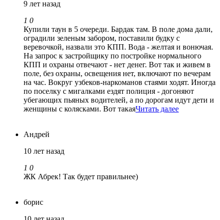
9 лет назад
1
0
Купили таун в 5 очереди. Бардак там. В поле дома дали,
оградили зеленым забором, поставили будку с
веревочкой, назвали это КПП. Вода - желтая и вонючая.
На запрос к застройщику по постройке нормального
КПП и охраны отвечают - нет денег. Вот так и живем в
поле, без охраны, освещения нет, включают по вечерам
на час. Вокруг узбеков-наркоманов стаями ходят. Иногда
по поселку с мигалками ездят полиция - догоняют
убегающих пьяных водителей, а по дорогам идут дети и
женщины с колясками. Вот такая
Читать далее
Андрей
10 лет назад
1
0
ЖК Абрек! Так будет правильнее)
борис
10 лет назад