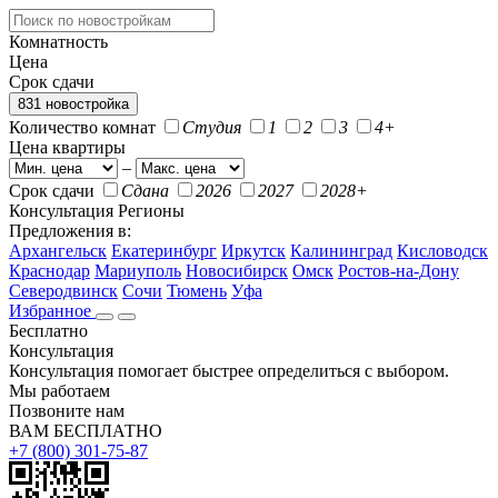
Комнатность
Цена
Срок сдачи
831 новостройка
Количество комнат
Студия
1
2
3
4+
Цена квартиры
–
Срок сдачи
Сдана
2026
2027
2028+
Консультация
Регионы
Предложения в:
Архангельск
Екатеринбург
Иркутск
Калининград
Кисловодск
Краснодар
Мариуполь
Новосибирск
Омск
Ростов-на-Дону
Северодвинск
Сочи
Тюмень
Уфа
Избранное
Бесплатно
Консультация
Консультация помогает быстрее определиться с выбором.
Мы работаем
Позвоните нам
ВАМ БЕСПЛАТНО
+7 (800) 301-75-87