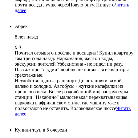
почти всегда лучше черезНовую ригу. Пишут о
Читать
далее
Абрек
8 лет назад
0
0
Почитал отзывы о посёлке и воспарил! Купил квартиру
там три года назад. Наркоманов, жёлтой воды,
экскурсии жителей Узбекистана - не видел ни разу.
Пассаж про "студии" вообще не понял - все квартиры
трёхэтажные.
Неудобство одно - транспорт. До остановки зимой
далеко и холодно. Автобусы - жуткие катафалки из
прошлого века. Возле раздолбанной инфраструктуры
станции "Нахабино" малюсенькая перехватывающая
парковка в африканском стиле, где машину уже в
полвосьмого не оставить. Волоколамское шоссе
Читать
далее
Купили таун в 5 очереди