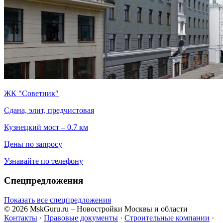
ЖК "Советник"
Сдана, элит, предчистовая
Кузнецкий мост – 0.7 км
Цены по запросу
Узнавайте по телефону
Спецпредложения
Показать все спецпредложения
© 2026 MskGuru.ru
– Новостройки Москвы и области
Контакты
·
Правовые документы
·
Строительные компании
·