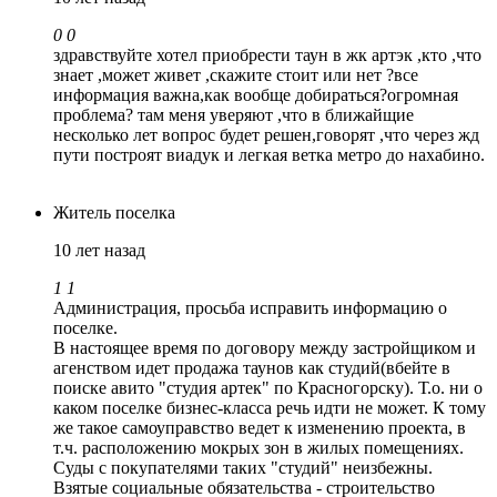
0
0
здравствуйте хотел приобрести таун в жк артэк ,кто ,что
знает ,может живет ,скажите стоит или нет ?все
информация важна,как вообще добираться?огромная
проблема? там меня уверяют ,что в ближайщие
несколько лет вопрос будет решен,говорят ,что через жд
пути построят виадук и легкая ветка метро до нахабино.
Житель поселка
10 лет назад
1
1
Администрация, просьба исправить информацию о
поселке.
В настоящее время по договору между застройщиком и
агенством идет продажа таунов как студий(вбейте в
поиске авито "студия артек" по Красногорску). Т.о. ни о
каком поселке бизнес-класса речь идти не может. К тому
же такое самоуправство ведет к изменению проекта, в
т.ч. расположению мокрых зон в жилых помещениях.
Суды с покупателями таких "студий" неизбежны.
Взятые социальные обязательства - строительство