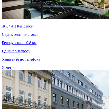
ЖК "Art Residence"
Сдана, элит, чистовая
Белорусская – 0.8 км
Цены по запросу
Узнавайте по телефону
У метро