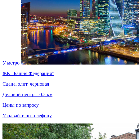
У метро
ЖК "Башня Федерация"
Сдана, элит, черновая
Деловой центр – 0.2 км
Цены по запросу
Узнавайте по телефону