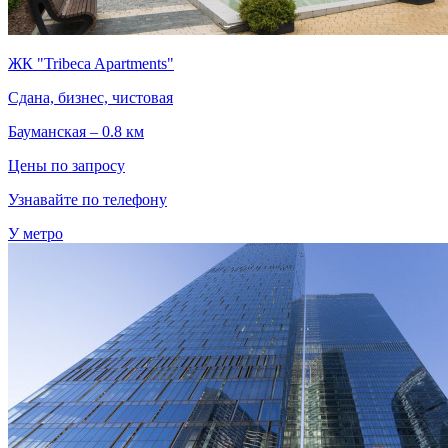
ЖК "Tribeca Apartments"
Сдана, бизнес, чистовая
Бауманская – 0.8 км
Цены по запросу
Узнавайте по телефону
У метро