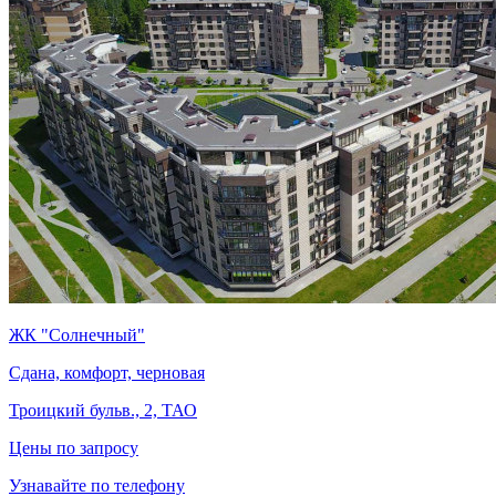
ЖК "Солнечный"
Сдана, комфорт, черновая
Троицкий бульв., 2, ТАО
Цены по запросу
Узнавайте по телефону