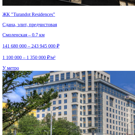
ЖК "Turandot Residences"
Сдана, элит, предчистовая
Смоленская – 0.7 км
141 680 000 – 243 945 000 ₽
1 100 000 – 1 350 000 ₽/м²
У метро