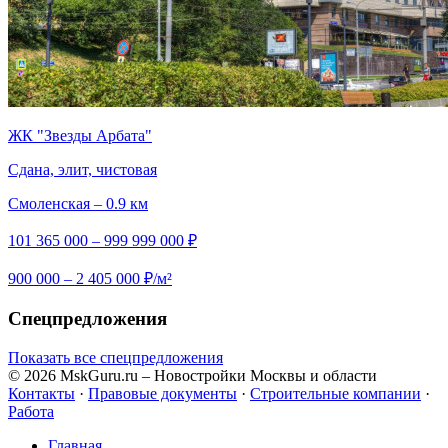
ЖК "Звезды Арбата"
Сдана, элит, чистовая
Смоленская – 0.9 км
101 365 000 – 999 999 000 ₽
900 000 – 2 405 000 ₽/м²
Спецпредложения
Показать все спецпредложения
© 2026 MskGuru.ru
– Новостройки Москвы и области
Контакты
·
Правовые документы
·
Строительные компании
·
Работа
Главная