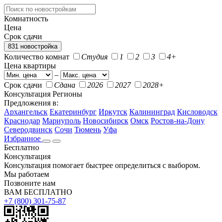
Комнатность
Цена
Срок сдачи
831 новостройка
Количество комнат
Студия
1
2
3
4+
Цена квартиры
–
Срок сдачи
Сдана
2026
2027
2028+
Консультация
Регионы
Предложения в:
Архангельск
Екатеринбург
Иркутск
Калининград
Кисловодск
Краснодар
Мариуполь
Новосибирск
Омск
Ростов-на-Дону
Северодвинск
Сочи
Тюмень
Уфа
Избранное
Бесплатно
Консультация
Консультация помогает быстрее определиться с выбором.
Мы работаем
Позвоните нам
ВАМ БЕСПЛАТНО
+7 (800) 301-75-87