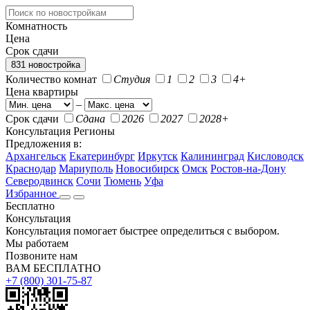
Комнатность
Цена
Срок сдачи
831 новостройка
Количество комнат
Студия
1
2
3
4+
Цена квартиры
–
Срок сдачи
Сдана
2026
2027
2028+
Консультация
Регионы
Предложения в:
Архангельск
Екатеринбург
Иркутск
Калининград
Кисловодск
Краснодар
Мариуполь
Новосибирск
Омск
Ростов-на-Дону
Северодвинск
Сочи
Тюмень
Уфа
Избранное
Бесплатно
Консультация
Консультация помогает быстрее определиться с выбором.
Мы работаем
Позвоните нам
ВАМ БЕСПЛАТНО
+7 (800) 301-75-87