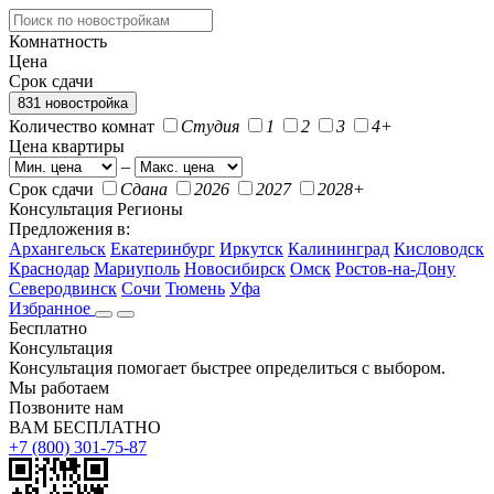
Комнатность
Цена
Срок сдачи
831 новостройка
Количество комнат
Студия
1
2
3
4+
Цена квартиры
–
Срок сдачи
Сдана
2026
2027
2028+
Консультация
Регионы
Предложения в:
Архангельск
Екатеринбург
Иркутск
Калининград
Кисловодск
Краснодар
Мариуполь
Новосибирск
Омск
Ростов-на-Дону
Северодвинск
Сочи
Тюмень
Уфа
Избранное
Бесплатно
Консультация
Консультация помогает быстрее определиться с выбором.
Мы работаем
Позвоните нам
ВАМ БЕСПЛАТНО
+7 (800) 301-75-87