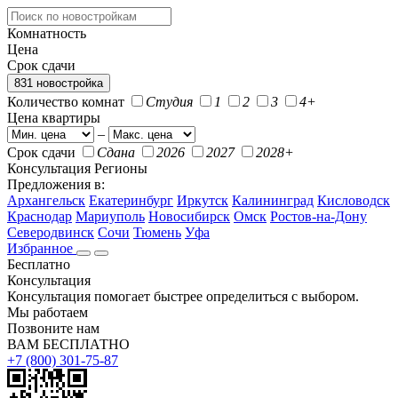
Комнатность
Цена
Срок сдачи
831 новостройка
Количество комнат
Студия
1
2
3
4+
Цена квартиры
–
Срок сдачи
Сдана
2026
2027
2028+
Консультация
Регионы
Предложения в:
Архангельск
Екатеринбург
Иркутск
Калининград
Кисловодск
Краснодар
Мариуполь
Новосибирск
Омск
Ростов-на-Дону
Северодвинск
Сочи
Тюмень
Уфа
Избранное
Бесплатно
Консультация
Консультация помогает быстрее определиться с выбором.
Мы работаем
Позвоните нам
ВАМ БЕСПЛАТНО
+7 (800) 301-75-87