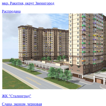
мкр. Ракитня, округ Звенигород
Распродана
ЖК "Сталинград"
Сдана, эконом, черновая