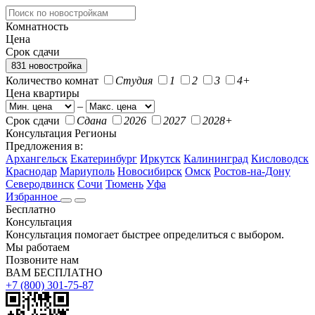
Комнатность
Цена
Срок сдачи
831 новостройка
Количество комнат
Студия
1
2
3
4+
Цена квартиры
–
Срок сдачи
Сдана
2026
2027
2028+
Консультация
Регионы
Предложения в:
Архангельск
Екатеринбург
Иркутск
Калининград
Кисловодск
Краснодар
Мариуполь
Новосибирск
Омск
Ростов-на-Дону
Северодвинск
Сочи
Тюмень
Уфа
Избранное
Бесплатно
Консультация
Консультация помогает быстрее определиться с выбором.
Мы работаем
Позвоните нам
ВАМ БЕСПЛАТНО
+7 (800) 301-75-87