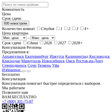
Комнатность
Цена
Срок сдачи
830 новостроек
Количество комнат
Студия
1
2
3
4+
Цена квартиры
–
Срок сдачи
Сдана
2026
2027
2028+
Консультация
Регионы
Предложения в:
Архангельск
Екатеринбург
Иркутск
Калининград
Кисловодск
Краснодар
Мариуполь
Новосибирск
Омск
Ростов-на-Дону
Северодвинск
Сочи
Тюмень
Уфа
Избранное
Бесплатно
Консультация
Консультация помогает быстрее определиться с выбором.
Мы работаем
Позвоните нам
ВАМ БЕСПЛАТНО
+7 (800) 301-75-87