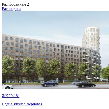
Распроданные
2
Распродана
ЖК "9-18"
Сдана, бизнес, черновая