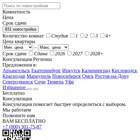
Комнатность
Цена
Срок сдачи
831 новостройка
Количество комнат
Студия
1
2
3
4+
Цена квартиры
–
Срок сдачи
Сдана
2026
2027
2028+
Консультация
Регионы
Предложения в:
Архангельск
Екатеринбург
Иркутск
Калининград
Кисловодск
Краснодар
Мариуполь
Новосибирск
Омск
Ростов-на-Дону
Северодвинск
Сочи
Тюмень
Уфа
Избранное
Бесплатно
Консультация
Консультация помогает быстрее определиться с выбором.
Мы работаем
Позвоните нам
ВАМ БЕСПЛАТНО
+7 (800) 301-75-87