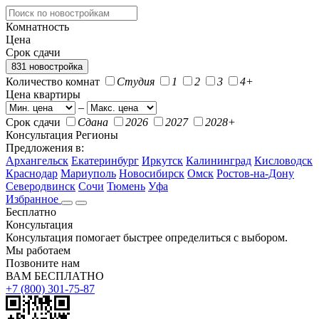
Комнатность
Цена
Срок сдачи
831 новостройка
Количество комнат
Студия
1
2
3
4+
Цена квартиры
–
Срок сдачи
Сдана
2026
2027
2028+
Консультация
Регионы
Предложения в:
Архангельск
Екатеринбург
Иркутск
Калининград
Кисловодск
Краснодар
Мариуполь
Новосибирск
Омск
Ростов-на-Дону
Северодвинск
Сочи
Тюмень
Уфа
Избранное
Бесплатно
Консультация
Консультация помогает быстрее определиться с выбором.
Мы работаем
Позвоните нам
ВАМ БЕСПЛАТНО
+7 (800) 301-75-87